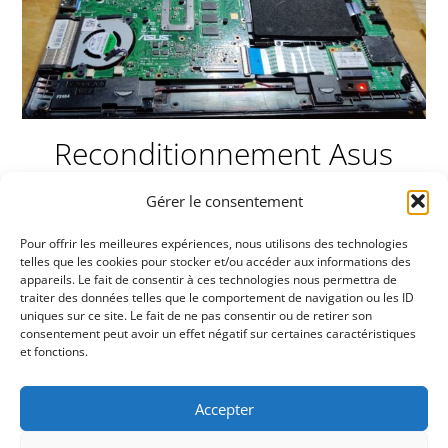
Reconditionnement Asus
x200CA
Gérer le consentement
27 novembre 2022
Pour offrir les meilleures expériences, nous utilisons des technologies
telles que les cookies pour stocker et/ou accéder aux informations des
appareils. Le fait de consentir à ces technologies nous permettra de
RÉPARATION ELECTRONIQUE
/
AMÉLIORATION
/
traiter des données telles que le comportement de navigation ou les ID
INSTALLATION
/
NETTOYAGE
/
RÉPARATION
uniques sur ce site. Le fait de ne pas consentir ou de retirer son
consentement peut avoir un effet négatif sur certaines caractéristiques
Sauvetage d’un Asus X200CA dans très mauvais état.
et fonctions.
Connecteur d’alimentation cassé et bricolé Plus
aucune vis dans le pc Batterie HS Disque dur lent
Accepter
Manque de patins de support Pas de chargeur Nous