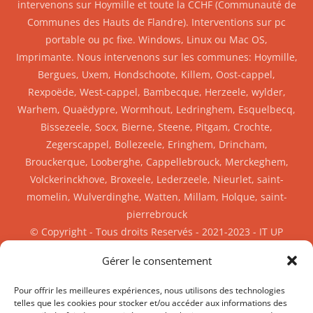
intervenons sur Hoymille et toute la CCHF (Communauté de
Communes des Hauts de Flandre). Interventions sur pc
portable ou pc fixe. Windows, Linux ou Mac OS,
Imprimante. Nous intervenons sur les communes: Hoymille,
Bergues, Uxem, Hondschoote, Killem, Oost-cappel,
Rexpoëde, West-cappel, Bambecque, Herzeele, wylder,
Warhem, Quaëdypre, Wormhout, Ledringhem, Esquelbecq,
Bissezeele, Socx, Bierne, Steene, Pitgam, Crochte,
Zegerscappel, Bollezeele, Eringhem, Drincham,
Brouckerque, Looberghe, Cappellebrouck, Merckeghem,
Volckerinckhove, Broxeele, Lederzeele, Nieurlet, saint-
momelin, Wulverdinghe, Watten, Millam, Holque, saint-
pierrebrouck
© Copyright - Tous droits Reservés - 2021-2023 - IT UP
SIREN: 904 908 787 RCS Dunkerque
Gérer le consentement
Facebook
Twitter
Mobile
Mail
Pour offrir les meilleures expériences, nous utilisons des technologies
telles que les cookies pour stocker et/ou accéder aux informations des