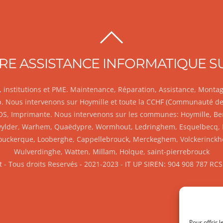
BACK
TO
OTRE ASSISTANCE INFORMATIQUE S
TOP
er, institutions et PME. Maintenance, Réparation, Assistance, Mont
eb. Nous intervenons sur Hoymille et toute la CCHF (Communauté d
 OS, Imprimante. Nous intervenons sur les communes: Hoymille, Be
lder, Warhem, Quaëdypre, Wormhout, Ledringhem, Esquelbecq, Bis
ouckerque, Looberghe, Cappellebrouck, Merckeghem, Volckerinckhov
Wulverdinghe, Watten, Millam, Holque, saint-pierrebrouck
 - Tous droits Reservés - 2021-2023 - IT UP SIREN: 904 908 787 R
Facebook
Twitter
Mobile
Mail
Pour offrir 