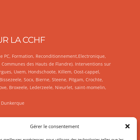
UR LA CCHF
age PC, Formation, Reconditionnement,Electronique,
e Communes des Hauts de Flandre). Interventions sur
rgues, Uxem, Hondschoote, Killem, Oost-cappel,
sezeele, Socx, Bierne, Steene, Pitgam, Crochte,
e, Broxeele, Lederzeele, Nieurlet, saint-momelin,
CS Dunkerque
Gérer le consentement
les meilleures expériences, nous utilisons des technologies telles que les