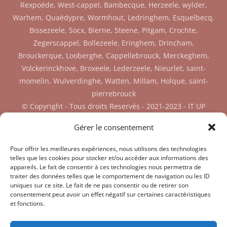
Rexpoëde, West-cappel, Bambecque, Herzeele, wylder,
Warhem, Quaëdypre, Wormhout, Ledringhem, Esquelbecq,
Bissezeele, Socx, Bierne, Steene, Pitgam, Crochte,
Zegerscappel, Bollezeele, Eringhem, Drincham,
Brouckerque, Looberghe, Cappellebrouck, Merckeghem,
Volckerinckhove, Broxeele, Lederzeele, Nieurlet, saint-
momelin, Wulverdinghe, Watten, Millam, Holque, saint-
pierrebrouck
© Copyright - Tous droits Reservés - 2021-2023 - IT UP
SIREN: 904 908 787 RCS Dunkerque
Gérer le consentement
Facebook
Twitter
Mobile
Mail
Pour offrir les meilleures expériences, nous utilisons des technologies
telles que les cookies pour stocker et/ou accéder aux informations des
appareils. Le fait de consentir à ces technologies nous permettra de
traiter des données telles que le comportement de navigation ou les ID
uniques sur ce site. Le fait de ne pas consentir ou de retirer son
consentement peut avoir un effet négatif sur certaines caractéristiques
et fonctions.