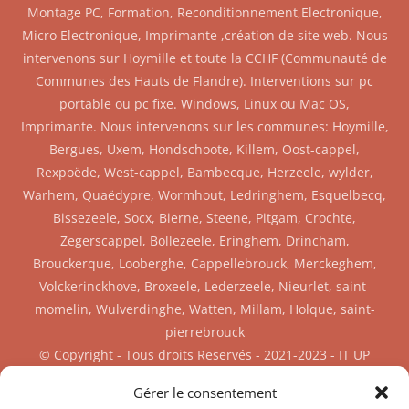
Montage PC, Formation, Reconditionnement,Electronique,
Micro Electronique, Imprimante ,création de site web. Nous
intervenons sur Hoymille et toute la CCHF (Communauté de
Communes des Hauts de Flandre). Interventions sur pc
portable ou pc fixe. Windows, Linux ou Mac OS,
Imprimante. Nous intervenons sur les communes: Hoymille,
Bergues, Uxem, Hondschoote, Killem, Oost-cappel,
Rexpoëde, West-cappel, Bambecque, Herzeele, wylder,
Warhem, Quaëdypre, Wormhout, Ledringhem, Esquelbecq,
Bissezeele, Socx, Bierne, Steene, Pitgam, Crochte,
Zegerscappel, Bollezeele, Eringhem, Drincham,
Brouckerque, Looberghe, Cappellebrouck, Merckeghem,
Volckerinckhove, Broxeele, Lederzeele, Nieurlet, saint-
momelin, Wulverdinghe, Watten, Millam, Holque, saint-
pierrebrouck
© Copyright - Tous droits Reservés - 2021-2023 - IT UP
SIREN: 904 908 787 RCS Dunkerque
Gérer le consentement