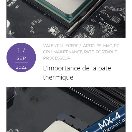
VALENTIN LECERF
ARTICLES
,
MAC
,
PC
17
CPU
,
MAINTENANCE
,
PATE
,
PORTABLE
,
SEP
PROCESSEUR
L’importance de la pate
2022
thermique